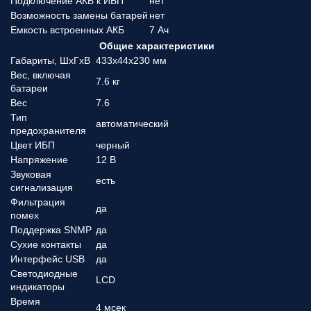
Подключение АКБ к ИБП
нет
Возможность замены батарей
нет
Емкость встроенных АКБ
7 Ач
Общие характеристики
Габариты, ШхГхВ
433x44x230 мм
Вес, включая
7.6 кг
батареи
Вес
7.6
Тип
автоматический
предохранителя
Цвет ИБП
черный
Напряжение
12 В
Звуковая
есть
сигнализация
Фильтрация
да
помех
Поддержка SNMP
да
Сухие контакты
да
Интерфейс USB
да
Светодиодные
LCD
индикаторы
Время
4 мсек