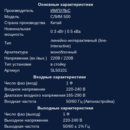
Основные характеристики
Производитель
ИМПУЛЬС
Модель
СЛИМ 500
Страна производства
Китай
Номинальная
0.3 кВт | 0.5 кВа
мощность
линейно-интерактивный (line-
Тип
interactive)
Архитектура
моноблочный
Напряжение (вx./вых.)
220В / 220В
Тип установки
в стойку
Артикул
SL50101
Входные характеристики
Число фаз (вход)
1 Ф
Входное напряжение
220-240 В
Диапазон входного напряжения
165-290 В
Входная частота
50/60 Гц (Автонастройка)
Выходные характеристики
Число фаз (выход)
1 Ф
Выходное напряжение
220-240 В
Выходная частота
50/60 ± 1% Гц