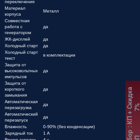
переключения
Материал
Металл
корпуса
Совместная
работа с
да
генератором
ЖК-дисплей
да
Холодный старт
да
Холодный старт
в комплектации
текст
Защита от
высоковольтных
да
импульсов
Защита от
короткого
да
:
К
П
+
С
к
и
д
к
а
7
замыкания
Автоматическая
да
перезагрузка
Автоматический
да
перезапуск
Влажность
0-90% (без конденсации)
Зарядный ток
1 А
Время зарядки
4 ч