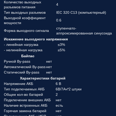
Количество выходных
4
разъемов питания
Тип выходных разъемов
IEC 320 C13 (компьютерный)
Выходной коэффициент
0.6
мощности
ступенчато-
Форма выходного сигнала
аппроксимированная синусоида
Искажение выходного напряжения
- линейная нагрузка
≤3%
- нелинейная нагрузка
≤5%
Байпас
Ручной By-pass
нет
Автоматический By-pass
нет
Статический By-pass
нет
Характеристики батарей
Напряжение АКБ
6 В
Тип подключаемых АКБ
6В/7Ач*2 штуки
Общее кол-во батарей
2
Подключение внешних АКБ
нет
Наличие встроенных АКБ
есть
Горячая замена батарей
нет