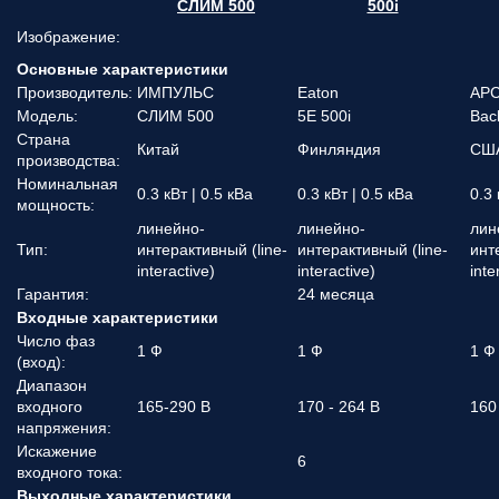
СЛИМ 500
500i
Изображение:
Основные характеристики
Производитель:
ИМПУЛЬС
Eaton
AP
Модель:
СЛИМ 500
5E 500i
Bac
Страна
Китай
Финляндия
СШ
производства:
Номинальная
0.3 кВт | 0.5 кВа
0.3 кВт | 0.5 кВа
0.3 
мощность:
линейно-
линейно-
лин
Тип:
интерактивный (line-
интерактивный (line-
инт
interactive)
interactive)
inte
Гарантия:
24 месяца
Входные характеристики
Число фаз
1 Ф
1 Ф
1 Ф
(вход):
Диапазон
входного
165-290 В
170 - 264 В
160
напряжения:
Искажение
6
входного тока:
Выходные характеристики