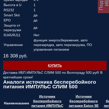
Подбор
ИБ
Высота в U
1
RS232
1
Smart Slot
да
EPO
да
Защита от
да
перегрузки
RJ45/RJ11
Нет
функция энергосбережения, авто
Управление
перезарядка, авто перезагрузка, ПО
управления питанием
16 308
руб.
КУПИТЬ
Доставка ИБП ИМПУЛЬС СЛИМ 500 по Волгограду
500 руб! В
кратчайшие сроки!
Аналоги источника бесперебойного
питания ИМПУЛЬС СЛИМ 500
Источник
Источник
бесперебойного
бесперебойного
б
Наименование
питания ИМПУЛЬС
питания Eaton 5E
пи