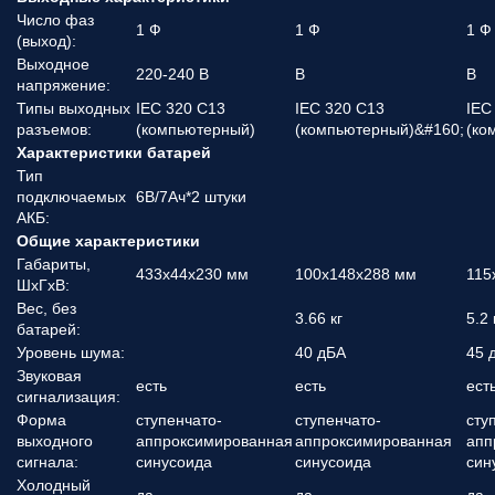
Число фаз
1 Ф
1 Ф
1 Ф
(выход):
Выходное
220-240 В
В
В
напряжение:
Типы выходных
IEC 320 C13
IEC 320 C13
IEC
разъемов:
(компьютерный)
(компьютерный)&#160;
(ко
Характеристики батарей
Тип
подключаемых
6В/7Ач*2 штуки
АКБ:
Общие характеристики
Габариты,
433x44x230 мм
100x148x288 мм
115
ШхГхВ:
Вес, без
3.66 кг
5.2 
батарей:
Уровень шума:
40 дБА
45 
Звуковая
есть
есть
ест
сигнализация:
Форма
ступенчато-
ступенчато-
сту
выходного
аппроксимированная
аппроксимированная
апп
сигнала:
синусоида
синусоида
син
Холодный