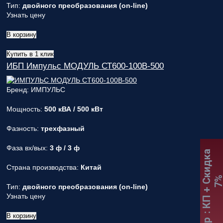
Тип:
двойного преобразования (on-line)
Узнать цену
В корзину
Купить в 1 клик
ИБП Импульс МОДУЛЬ СТ600-100В-500
Бренд: ИМПУЛЬС
Мощность:
500 кВА / 500 кВт
Фазность:
трехфазный
Фаза вх/вых:
3 ф / 3 ф
:
К
П
+
С
к
и
д
к
а
7
Страна производства:
Китай
Тип:
двойного преобразования (on-line)
Узнать цену
В корзину