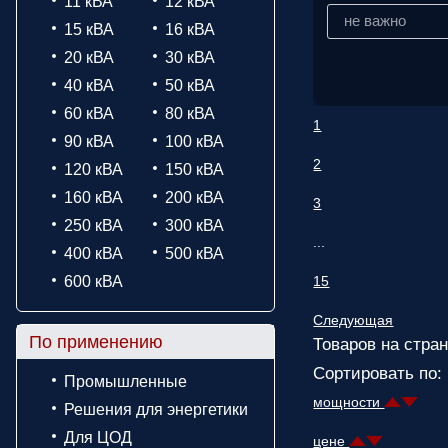
11 кВА
12 кВА
не важно
15 кВА
16 кВА
20 кВА
30 кВА
40 кВА
50 кВА
60 кВА
80 кВА
1
90 кВА
100 кВА
2
120 кВА
150 кВА
160 кВА
200 кВА
3
250 кВА
300 кВА
...
400 кВА
500 кВА
600 кВА
15
Следующая
По применению
Товаров на стран
Сортировать по:
Промышленные
мощности
Решения для энергетики
Для ЦОД
цене