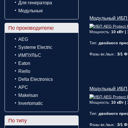
Для генератора
Модульные
Модульный ИБП A
По производителю
Мощность:
10 кВт |
AEG
Тип:
двойного прео
Systeme Electric
Фазы вх./вых.:
3/1 Ф
ИМПУЛЬС
Eaton
Riello
Delta Electronics
APC
Модульный ИБП A
Makelsan
Мощность:
10 кВт |
Invertomatic
Тип:
двойного прео
По типу
Фазы вх./вых.:
3/1 Ф