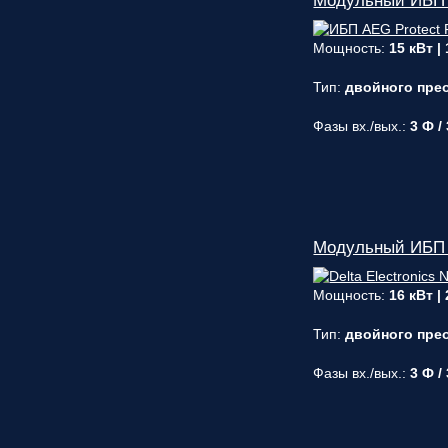
Модульный ИБП A
Мощность:
15 кВт |
Тип:
двойного прео
Фазы вх./вых.:
3 Ф /
Модульный ИБП D
Мощность:
16 кВт |
Тип:
двойного прео
Фазы вх./вых.:
3 Ф /