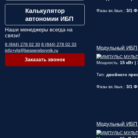
Калькулятор
Фазы вх./вых.:
3/1 Ф
автономии ИБП
Наши менеджеры
всегда на
связи!
8 (844) 278 02 30
8 (844) 278 02 33
Модульный ИБП
info+vlg@bespereboynik.ru
Заказать звонок
Мощность:
15 кВт |
Тип:
двойного прео
Фазы вх./вых.:
3/1 Ф
Модульный ИБП