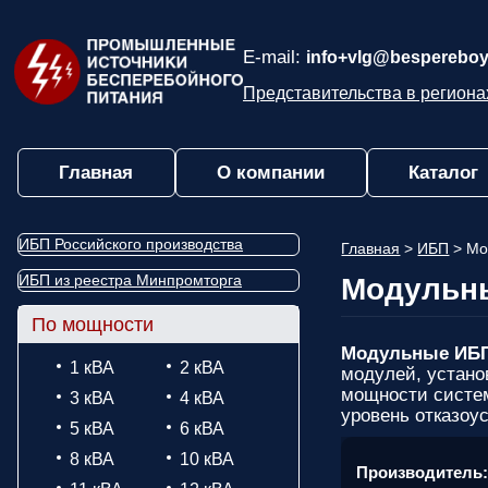
E-mail:
info+vlg@bespereboy
Представительства в региона
Главная
О компании
Каталог
ИБП Российского производства
Главная
>
ИБП
>
Мо
ИБП из реестра Минпромторга
Модульны
По мощности
Модульные ИБ
1 кВА
2 кВА
модулей, устано
мощности систе
3 кВА
4 кВА
уровень отказоу
5 кВА
6 кВА
8 кВА
10 кВА
Производитель