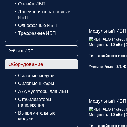
Онлайн ИБП
Линейно-интерактивные
ИБП
Однофазные ИБП
Модульный ИБП A
Трехфазные ИБП
Мощность:
10 кВт |
Рейтинг ИБП
Тип:
двойного прео
Оборудование
Фазы вх./вых.:
3/1 Ф
Силовые модули
Силовые шкафы
Аккумуляторы для ИБП
Стабилизаторы
Модульный ИБП A
напряжения
Выпрямительные
Мощность:
10 кВт |
модули
Тип:
двойного прео