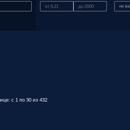
вас
не в
параметры!
Персональную
скидку до
7%
!
Подробный
расчет
стоимости
монтажных
работ и
расходных
материалов!
Контакты
вашего
персонального
ице: с 1 по 30 из 432
менеджера,
который
ответит на
любой
вопрос и
будет