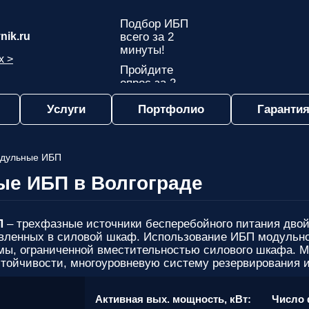
Подбор ИБП
nik.ru
всего за 2
минуты!
х >
Пройдите
опрос за 2
минуты
Услуги
Портфолио
Гарантия
и узнайте,
какой ИБП
подходит
именно вам!
дульные ИБП
Пройдите
е ИБП в Волгограде
опрос и вы
получите:
Список
П
– трехфазные источники бесперебойного питания двой
рекомендованных
вленных в силовой шкаф. Использование ИБП модульно
ИБП
с
мы, ограниченной вместительностью силового шкафа. 
ценами,
стойчивости, многоуровневую систему резервирования 
учитывая
только
:
Активная вых. мощность, кВт:
Число 
важные для