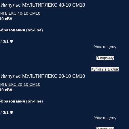
 Импульс МУЛЬТИПЛЕКС 40-10 СМ10
ответственным
за поставку!
Вопрос
1
из 6
 10 кВА
Выберите
необходимое
бразования (on-line)
количество
фаз:
 / 3/1 Ф
Узнать цену
Однофазные
В корзину
(220В)
Трехфазные
(380В)
Купить в 1 клик
Далее >>
<<
 Импульс МУЛЬТИПЛЕКС 20-10 СМ10
Назад
 10 кВА
бразования (on-line)
 / 3/1 Ф
Узнать цену