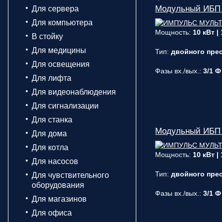
Модульный ИБП
Для сервера
Для компьютера
Мощность:
10 кВт |
В стойку
Для медицины
Тип:
двойного прео
Для освещения
Фазы вх./вых.:
3/1 Ф
Для лифта
Для видеонаблюдения
Для сигнализации
Для станка
Модульный ИБП
Для дома
Для котла
Мощность:
10 кВт |
Для насосов
Тип:
двойного прео
Для чувствительного
оборудования
Фазы вх./вых.:
3/1 Ф
Для магазинов
Для офиса