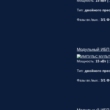
Мощность:
15 кВт |
Тип:
двойного прео
Фазы вх./вых.:
3/1 Ф
Модульный ИБП
Мощность:
15 кВт |
Тип:
двойного прео
Фазы вх./вых.:
3/1 Ф