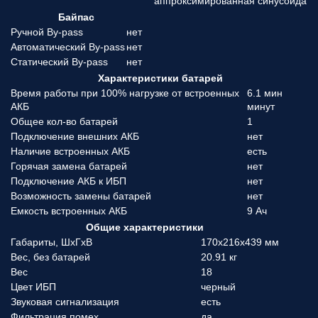
аппроксимированная синусоида
Байпас
Ручной By-pass
нет
Автоматический By-pass
нет
Статический By-pass
нет
Характеристики батарей
Время работы при 100% нагрузке от встроенных
6.1 мин
АКБ
минут
Общее кол-во батарей
1
Подключение внешних АКБ
нет
Наличие встроенных АКБ
есть
Горячая замена батарей
нет
Подключение АКБ к ИБП
нет
Возможность замены батарей
нет
Емкость встроенных АКБ
9 Ач
Общие характеристики
Габариты, ШхГхВ
170x216x439 мм
Вес, без батарей
20.91 кг
Вес
18
Цвет ИБП
черный
Звуковая сигнализация
есть
Фильтрация помех
да