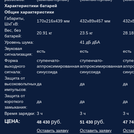
Характеристики батарей
Общие характеристики
Габариты,
170x216x439 мм
432x89x457 мм
432x
ШхГхВ:
Вес, без
20.91 кг
23.5 кг
28.18
батарей:
Уровень шума:
41 дБ дБА
Звуковая
есть
есть
есть
сигнализация:
Форма
ступенчато-
ступенчато-
ступе
выходного
аппроксимированная
аппроксимированная
аппр
сигнала:
синусоида
синусоида
сину
Защита от
высоковольтных
да
да
да
импульсов:
Защита от
короткого
да
да
да
замыкания:
Время зарядки:
3 ч
3 ч
3 ч
ЦЕНА:
руб.
руб.
48 430
51 430
47 74
Оставить заявку
Оставить заявку
Остав