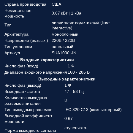
Страна производства
США
Номинальная
0.67 кВт | 1 кВа
мощность
линейно-интерактивный (line-
Тип
interactive)
Архитектура
моноблочный
Напряжение (вx./вых.)
220В / 220В
Тип установки
напольный
Артикул
SUA1000I-IN
Входные характеристики
Число фаз (вход)
1 Ф
Диапазон входного напряжения
160 - 286 В
Выходные характеристики
Число фаз (выход)
1 Ф
Выходная частота
47 - 53 Гц
Количество выходных
8
разъемов питания
Тип выходных разъемов
IEC 320 C13 (компьютерный)
Выходной коэффициент
0.67
мощности
ступенчато-
Форма выходного сигнала