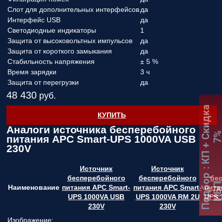
Слот для дополнительных интерфейсов
да
Интерфейс USB
да
Светодиодные индикаторы
1
Защита от высоковольтных импульсов
да
Защита от короткого замыкания
да
Стабильность напряжения
± 5 %
Время зарядки
3 ч
Защита от перегрузки
да
48 430
руб.
:
К
П
+
С
к
и
д
к
а
7
КУПИТЬ
Аналоги источника бесперебойного
питания APC Smart-UPS 1000VA USB
230V
Источник
Источник
Подбор
бесперебойного
бесперебойного
бе
ИБ
Наименование
питания APC Smart-
питания APC Smart-
пита
UPS 1000VA USB
UPS 1000VA RM 2U
UPS 
230V
230V
Изображение: