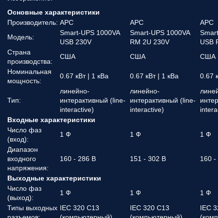
Основные характеристики
Производитель:
APC
APC
APC
Smart-UPS 1000VA
Smart-UPS 1000VA
Smar
Модель:
USB 230V
RM 2U 230V
USB 
Страна
США
США
США
производства:
Номинальная
0.67 кВт | 1 кВа
0.67 кВт | 1 кВа
0.67 
мощность:
линейно-
линейно-
лине
Тип:
интерактивный (line-
интерактивный (line-
интер
interactive)
interactive)
intera
Входные характеристики
Число фаз
1 Ф
1 Ф
1 Ф
(вход):
Диапазон
входного
160 - 286 В
151 - 302 В
160 -
напряжения:
Выходные характеристики
Число фаз
1 Ф
1 Ф
1 Ф
(выход):
Типы выходных
IEC 320 C13
IEC 320 C13
IEC 3
разъемов:
(компьютерный)
(компьютерный)
(ком